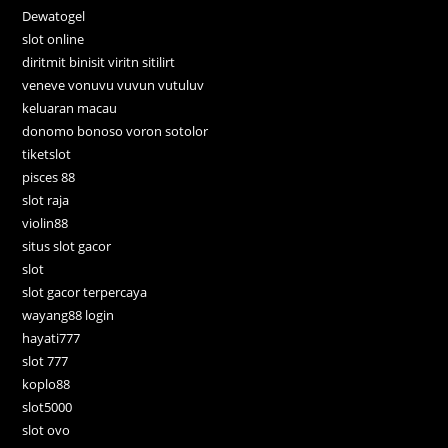
Dewatogel
slot online
diritmit binisit viritn sitilirt
veneve vonuvu vuvun vutuluv
keluaran macau
donomo bonoso voron sotolor
tiketslot
pisces 88
slot raja
violin88
situs slot gacor
slot
slot gacor terpercaya
wayang88 login
hayati777
slot 777
koplo88
slot5000
slot ovo