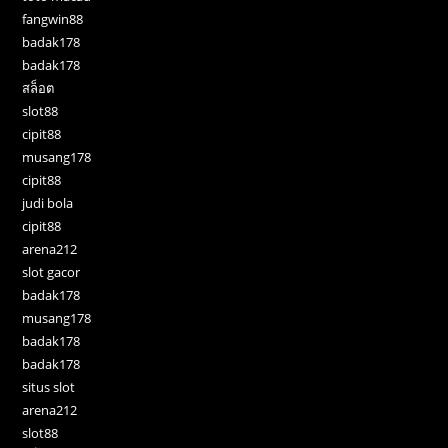
fangwin88
badak178
badak178
สล็อต
slot88
cipit88
musang178
cipit88
judi bola
cipit88
arena212
slot gacor
badak178
musang178
badak178
badak178
situs slot
arena212
slot88