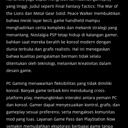
yang tinggi. Judul seperti Final Fantasy Tactics: The War of
the Lions dan Metal Gear Solid: Peace Walker membuktikan
bahwa meski layar kecil, game handheld mampu
menghadirkan cerita kompleks dan mekanik strategi yang
menantang. Nostalgia PSP tetap hidup di kalangan gamer,
bahkan saat mereka beralih ke konsol modern dengan
dunia terbuka dan grafis realistis. Hal ini menegaskan
bahwa kualitas pengalaman bermain tidak selalu
ditentukan oleh teknologi, melainkan kreativitas dalam
desain game.
PC Gaming menawarkan fleksibilitas yang tidak dimiliki
konsol. Banyak game terbaik kini mendukung cross-
platform play, memungkinkan interaksi antara pemain PC
dan konsol. Gamer dapat menyesuaikan kontrol, grafis, dan
gameplay sesuai preferensi, serta mengakses komunitas
mod yang luas. Layanan Game Pass dan PlayStation Now
semakin memudahkan eksplorasi berbagai game tanpa