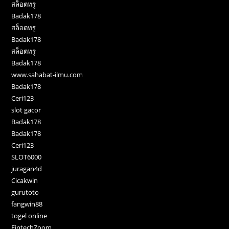
สล็อตทรู
Badak178
สล็อตทรู
Badak178
สล็อตทรู
Badak178
www.sahabat-ilmu.com
Badak178
Ceri123
slot gacor
Badak178
Badak178
Ceri123
SLOT6000
juragan4d
Cicakwin
gurutoto
fangwin88
togel online
FintechZoom