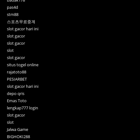
badak178
pas4d
stm88
스포츠무료중계
slot gacor hari ini
slot gacor
slot gacor
slot
slot gacor
situs togel online
rajatoto88
PESIARBET
slot gacor hari ini
depo qris
Emas Toto
lengkap777 login
slot gacor
slot
Jalwa Game
BIGHOKI288