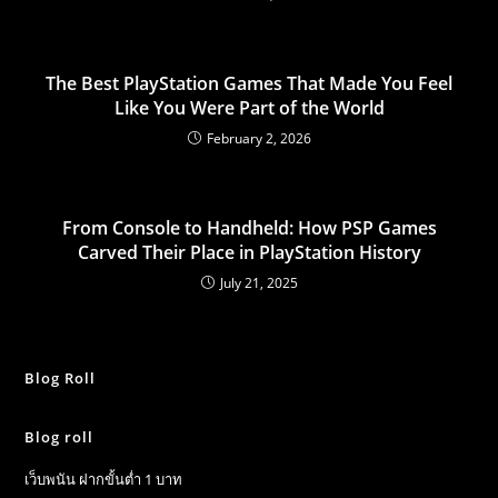
The Best PlayStation Games That Made You Feel
Like You Were Part of the World
February 2, 2026
From Console to Handheld: How PSP Games
Carved Their Place in PlayStation History
July 21, 2025
Blog Roll
Blog roll
เว็บพนัน ฝากขั้นต่ำ 1 บาท