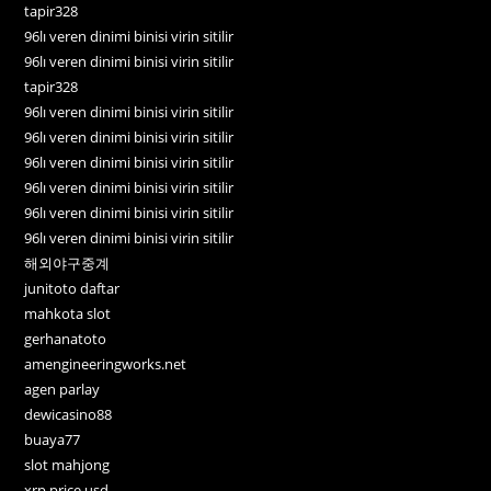
tapir328
96lı veren dinimi binisi virin sitilir
96lı veren dinimi binisi virin sitilir
tapir328
96lı veren dinimi binisi virin sitilir
96lı veren dinimi binisi virin sitilir
96lı veren dinimi binisi virin sitilir
96lı veren dinimi binisi virin sitilir
96lı veren dinimi binisi virin sitilir
96lı veren dinimi binisi virin sitilir
해외야구중계
junitoto daftar
mahkota slot
gerhanatoto
amengineeringworks.net
agen parlay
dewicasino88
buaya77
slot mahjong
xrp price usd