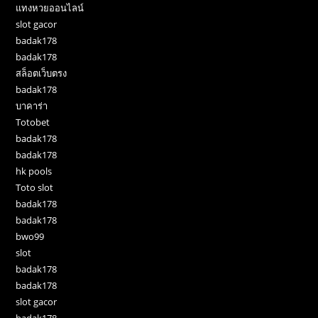
แทงหวยออนไลน์
slot gacor
badak178
badak178
สล็อตเว็บตรง
badak178
บาคาร่า
Totobet
badak178
badak178
hk pools
Toto slot
badak178
badak178
bwo99
slot
badak178
badak178
slot gacor