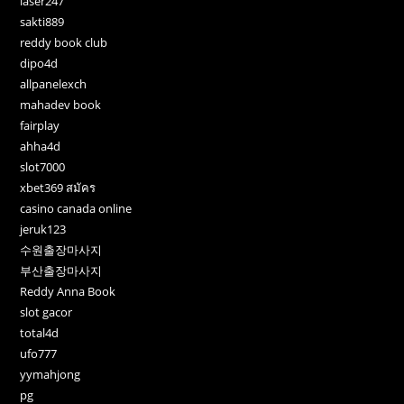
laser247
sakti889
reddy book club
dipo4d
allpanelexch
mahadev book
fairplay
ahha4d
slot7000
xbet369 สมัคร
casino canada online
jeruk123
수원출장마사지
부산출장마사지
Reddy Anna Book
slot gacor
total4d
ufo777
yymahjong
pg