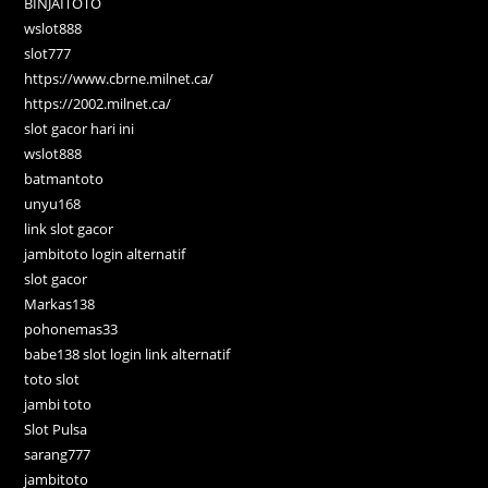
BINJAITOTO
wslot888
slot777
https://www.cbrne.milnet.ca/
https://2002.milnet.ca/
slot gacor hari ini
wslot888
batmantoto
unyu168
link slot gacor
jambitoto login alternatif
slot gacor
Markas138
pohonemas33
babe138 slot login link alternatif
toto slot
jambi toto
Slot Pulsa
sarang777
jambitoto