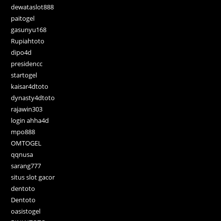
dewataslot888
paitogel
gasunyu168
Rupiahtoto
dipo4d
presidencc
startogel
kaisar4dtoto
dynasty4dtoto
rajawin303
login ahha4d
mpo888
OMTOGEL
qqnusa
sarang777
situs slot gacor
dentoto
Dentoto
oasistogel