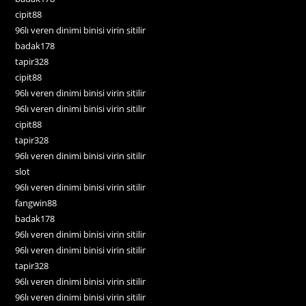
cipit88
96lı veren dinimi binisi virin sitilir
badak178
tapir328
cipit88
96lı veren dinimi binisi virin sitilir
96lı veren dinimi binisi virin sitilir
cipit88
tapir328
96lı veren dinimi binisi virin sitilir
slot
96lı veren dinimi binisi virin sitilir
fangwin88
badak178
96lı veren dinimi binisi virin sitilir
96lı veren dinimi binisi virin sitilir
tapir328
96lı veren dinimi binisi virin sitilir
96lı veren dinimi binisi virin sitilir