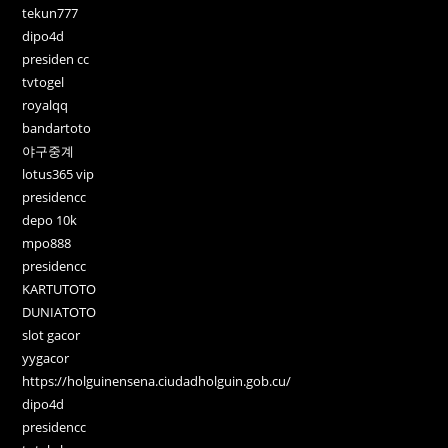
tekun777
dipo4d
presiden cc
tvtogel
royalqq
bandartoto
야구중계
lotus365 vip
presidencc
depo 10k
mpo888
presidencc
KARTUTOTO
DUNIATOTO
slot gacor
yygacor
https://holguinensena.ciudadholguin.gob.cu/
dipo4d
presidencc