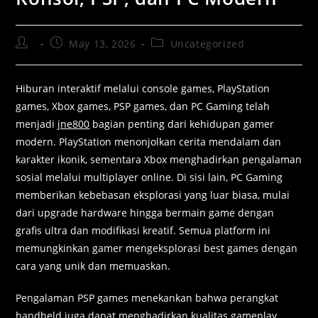
May 13, 2026
Uncategorized
Hiburan interaktif melalui console games, PlayStation
games, Xbox games, PSP games, dan PC Gaming telah
menjadi
jne800
bagian penting dari kehidupan gamer
modern. PlayStation menonjolkan cerita mendalam dan
karakter ikonik, sementara Xbox menghadirkan pengalaman
sosial melalui multiplayer online. Di sisi lain, PC Gaming
memberikan kebebasan eksplorasi yang luar biasa, mulai
dari upgrade hardware hingga bermain game dengan
grafis ultra dan modifikasi kreatif. Semua platform ini
memungkinkan gamer mengeksplorasi best games dengan
cara yang unik dan memuaskan.
Pengalaman PSP games menekankan bahwa perangkat
handheld juga dapat menghadirkan kualitas gameplay