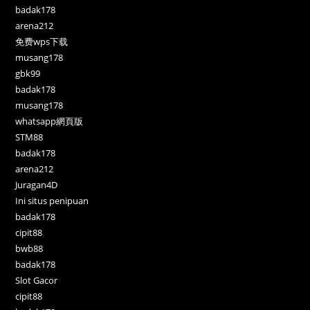
badak178
arena212
免费wps下载
musang178
gbk99
badak178
musang178
whatsapp網頁版
STM88
badak178
arena212
Juragan4D
Ini situs penipuan
badak178
cipit88
bwb88
badak178
Slot Gacor
cipit88