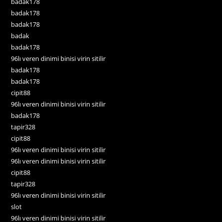
badak178
badak178
badak178
badak
badak178
96lı veren dinimi binisi virin sitilir
badak178
badak178
cipit88
96lı veren dinimi binisi virin sitilir
badak178
tapir328
cipit88
96lı veren dinimi binisi virin sitilir
96lı veren dinimi binisi virin sitilir
cipit88
tapir328
96lı veren dinimi binisi virin sitilir
slot
96lı veren dinimi binisi virin sitilir