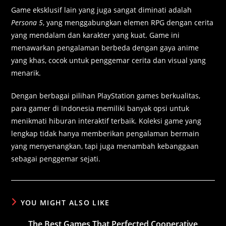
Game eksklusif lain yang juga sangat diminati adalah
Persona 5
, yang menggabungkan elemen RPG dengan cerita
yang mendalam dan karakter yang kuat. Game ini
menawarkan pengalaman berbeda dengan gaya anime
yang khas, cocok untuk penggemar cerita dan visual yang
menarik.
Dengan berbagai pilihan PlayStation games berkualitas,
para gamer di Indonesia memiliki banyak opsi untuk
menikmati hiburan interaktif terbaik. Koleksi game yang
lengkap tidak hanya memberikan pengalaman bermain
yang menyenangkan, tapi juga menambah kebanggaan
sebagai penggemar sejati.
YOU MIGHT ALSO LIKE
The Best Games That Perfected Cooperative