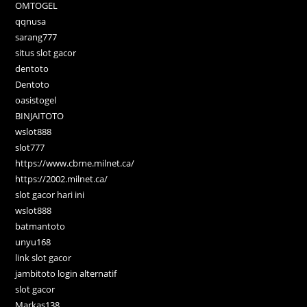
OMTOGEL
qqnusa
sarang777
situs slot gacor
dentoto
Dentoto
oasistogel
BINJAITOTO
wslot888
slot777
https://www.cbrne.milnet.ca/
https://2002.milnet.ca/
slot gacor hari ini
wslot888
batmantoto
unyu168
link slot gacor
jambitoto login alternatif
slot gacor
Markas138