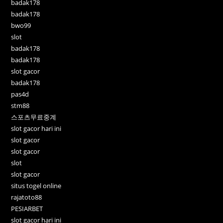
badak178
badak178
bwo99
slot
badak178
badak178
slot gacor
badak178
pas4d
stm88
스포츠무료중계
slot gacor hari ini
slot gacor
slot gacor
slot
slot gacor
situs togel online
rajatoto88
PESIARBET
slot gacor hari ini