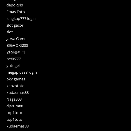
depo qris
Emas Toto
lengkap777 login
slot gacor
slot
Jalwa Game
BIGHOKI288
안전놀이터
petir777
yutogel
megaplus88 login
pkv games
kenzototo
kudaemas88
Naga303
djarum88
top1toto
top1toto
kudaemas88