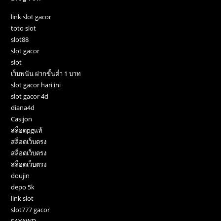
link slot gacor
toto slot
slot88
slot gacor
slot
เว็บพนัน ฝากขั้นต่ำ 1 บาท
slot gacor hari ini
slot gacor 4d
diana4d
Casijon
สล็อตpgแท้
สล็อตเว็บตรง
สล็อตเว็บตรง
สล็อตเว็บตรง
doujin
depo 5k
link slot
slot777 gacor