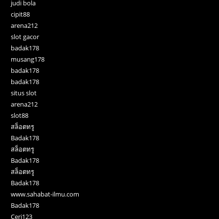
judi bola
cipit88
arena212
slot gacor
badak178
musang178
badak178
badak178
situs slot
arena212
slot88
สล็อตทรู
Badak178
สล็อตทรู
Badak178
สล็อตทรู
Badak178
www.sahabat-ilmu.com
Badak178
Ceri123