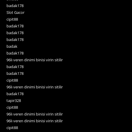
badak178
Slot Gacor
cipit88
badak178
badak178
badak178
badak
badak178
96lı veren dinimi binisi virin sitilir
badak178
badak178
cipit88
96lı veren dinimi binisi virin sitilir
badak178
tapir328
cipit88
96lı veren dinimi binisi virin sitilir
96lı veren dinimi binisi virin sitilir
cipit88