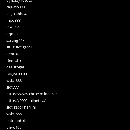
dynasty4dtoto
rajawin303
login ahha4d
mpo888
OMTOGEL
qqnusa
sarang777
situs slot gacor
dentoto
Dentoto
oasistogel
BINJAITOTO
wslot888
slot777
https://www.cbrne.milnet.ca/
https://2002.milnet.ca/
slot gacor hari ini
wslot888
batmantoto
unyu168