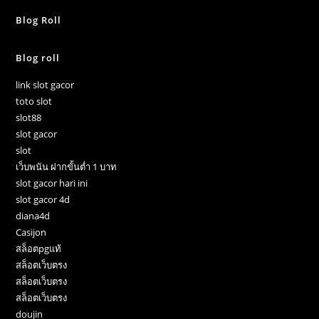
Blog Roll
Blog roll
link slot gacor
toto slot
slot88
slot gacor
slot
เว็บพนัน ฝากขั้นต่ำ 1 บาท
slot gacor hari ini
slot gacor 4d
diana4d
Casijon
สล็อตpgแท้
สล็อตเว็บตรง
สล็อตเว็บตรง
สล็อตเว็บตรง
doujin