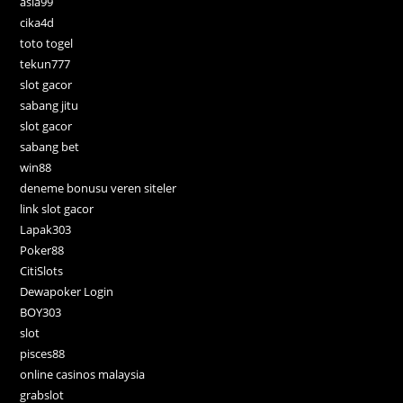
asia99
cika4d
toto togel
tekun777
slot gacor
sabang jitu
slot gacor
sabang bet
win88
deneme bonusu veren siteler
link slot gacor
Lapak303
Poker88
CitiSlots
Dewapoker Login
BOY303
slot
pisces88
online casinos malaysia
grabslot