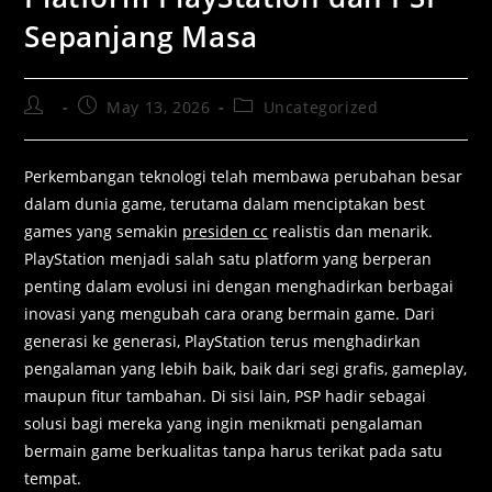
Sepanjang Masa
May 13, 2026
Uncategorized
Perkembangan teknologi telah membawa perubahan besar
dalam dunia game, terutama dalam menciptakan best
games yang semakin
presiden cc
realistis dan menarik.
PlayStation menjadi salah satu platform yang berperan
penting dalam evolusi ini dengan menghadirkan berbagai
inovasi yang mengubah cara orang bermain game. Dari
generasi ke generasi, PlayStation terus menghadirkan
pengalaman yang lebih baik, baik dari segi grafis, gameplay,
maupun fitur tambahan. Di sisi lain, PSP hadir sebagai
solusi bagi mereka yang ingin menikmati pengalaman
bermain game berkualitas tanpa harus terikat pada satu
tempat.