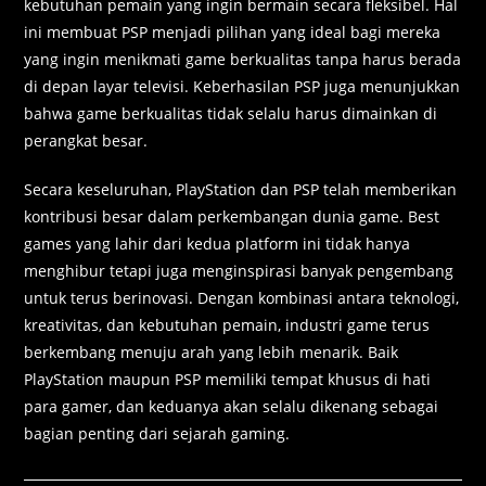
kebutuhan pemain yang ingin bermain secara fleksibel. Hal
ini membuat PSP menjadi pilihan yang ideal bagi mereka
yang ingin menikmati game berkualitas tanpa harus berada
di depan layar televisi. Keberhasilan PSP juga menunjukkan
bahwa game berkualitas tidak selalu harus dimainkan di
perangkat besar.
Secara keseluruhan, PlayStation dan PSP telah memberikan
kontribusi besar dalam perkembangan dunia game. Best
games yang lahir dari kedua platform ini tidak hanya
menghibur tetapi juga menginspirasi banyak pengembang
untuk terus berinovasi. Dengan kombinasi antara teknologi,
kreativitas, dan kebutuhan pemain, industri game terus
berkembang menuju arah yang lebih menarik. Baik
PlayStation maupun PSP memiliki tempat khusus di hati
para gamer, dan keduanya akan selalu dikenang sebagai
bagian penting dari sejarah gaming.