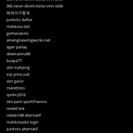
96lı veren dinimi binisi virin sitilir
해외야구중계
junitoto daftar
mahkota slot
gerhanatoto
amengineeringworks.net
agen parlay
dewicasino88
buaya77
slot mahjong
xrp price usd
slot gacor
marettoto
spnhc2016
site paris sportif tennis
mei4d link
melati188 alternatif
mahkotaslot login
junitoto alternatif