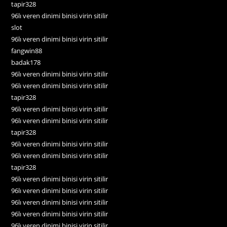
tapir328
96lı veren dinimi binisi virin sitilir
slot
96lı veren dinimi binisi virin sitilir
fangwin88
badak178
96lı veren dinimi binisi virin sitilir
96lı veren dinimi binisi virin sitilir
tapir328
96lı veren dinimi binisi virin sitilir
96lı veren dinimi binisi virin sitilir
tapir328
96lı veren dinimi binisi virin sitilir
96lı veren dinimi binisi virin sitilir
tapir328
96lı veren dinimi binisi virin sitilir
96lı veren dinimi binisi virin sitilir
96lı veren dinimi binisi virin sitilir
96lı veren dinimi binisi virin sitilir
96lı veren dinimi binisi virin sitilir