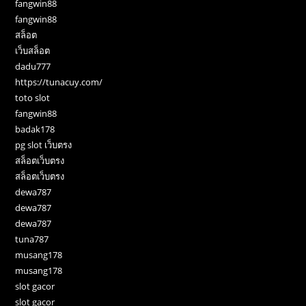
fangwin88
fangwin88
สล็อต
เว็บสล็อต
dadu777
https://tunacuy.com/
toto slot
fangwin88
badak178
pg slot เว็บตรง
สล็อตเว็บตรง
สล็อตเว็บตรง
dewa787
dewa787
dewa787
tuna787
musang178
musang178
slot gacor
slot gacor