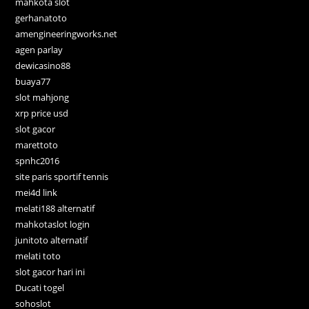
mahkota slot
gerhanatoto
amengineeringworks.net
agen parlay
dewicasino88
buaya77
slot mahjong
xrp price usd
slot gacor
marettoto
spnhc2016
site paris sportif tennis
mei4d link
melati188 alternatif
mahkotaslot login
junitoto alternatif
melati toto
slot gacor hari ini
Ducati togel
sohoslot