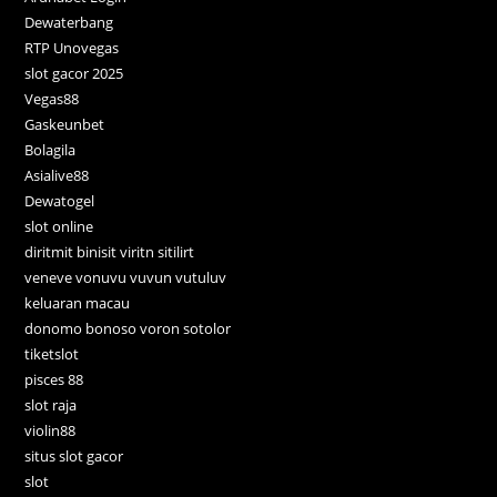
Dewaterbang
RTP Unovegas
slot gacor 2025
Vegas88
Gaskeunbet
Bolagila
Asialive88
Dewatogel
slot online
diritmit binisit viritn sitilirt
veneve vonuvu vuvun vutuluv
keluaran macau
donomo bonoso voron sotolor
tiketslot
pisces 88
slot raja
violin88
situs slot gacor
slot