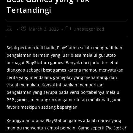
Tertandingi
March 3, 2026
Uncategorized
Sejak pertama kali hadir, PlayStation selalu menghadirkan
pengalaman bermain yang luar biasa melalui
gurutoto
berbagai
PlayStation games
. Banyak dari judul tersebut
dianggap sebagai
best games
karena mampu menyatukan
cerita yang mendalam, gameplay yang menantang, dan
visual memukau. Konsol ini bahkan memberikan
pengalaman yang serupa pada versi portabelnya melalui
PSP games
, memungkinkan gamer tetap menikmati game
favorit meskipun sedang bepergian.
Keunggulan utama PlayStation games adalah narasi yang
mampu menyentuh emosi pemain. Game seperti
The Last of