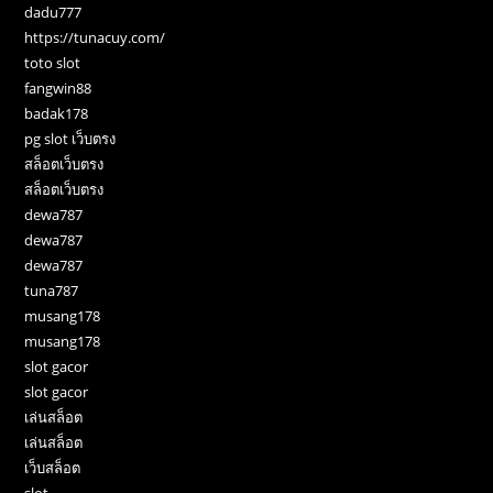
dadu777
https://tunacuy.com/
toto slot
fangwin88
badak178
pg slot เว็บตรง
สล็อตเว็บตรง
สล็อตเว็บตรง
dewa787
dewa787
dewa787
tuna787
musang178
musang178
slot gacor
slot gacor
เล่นสล็อต
เล่นสล็อต
เว็บสล็อต