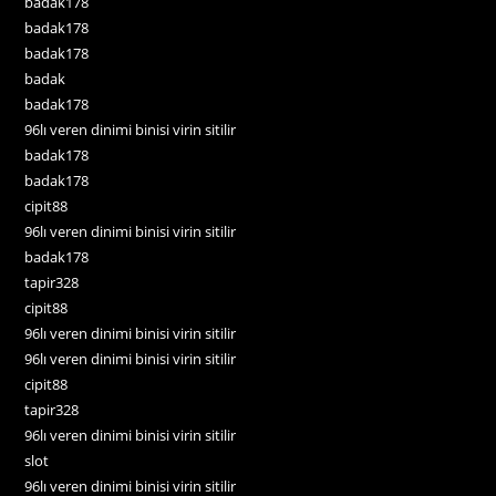
badak178
badak178
badak178
badak
badak178
96lı veren dinimi binisi virin sitilir
badak178
badak178
cipit88
96lı veren dinimi binisi virin sitilir
badak178
tapir328
cipit88
96lı veren dinimi binisi virin sitilir
96lı veren dinimi binisi virin sitilir
cipit88
tapir328
96lı veren dinimi binisi virin sitilir
slot
96lı veren dinimi binisi virin sitilir