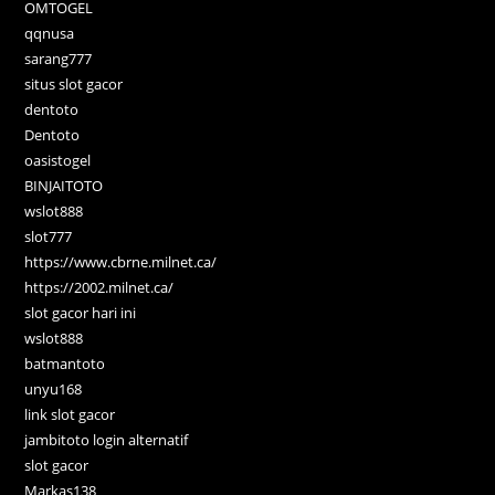
OMTOGEL
qqnusa
sarang777
situs slot gacor
dentoto
Dentoto
oasistogel
BINJAITOTO
wslot888
slot777
https://www.cbrne.milnet.ca/
https://2002.milnet.ca/
slot gacor hari ini
wslot888
batmantoto
unyu168
link slot gacor
jambitoto login alternatif
slot gacor
Markas138