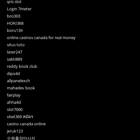
qris slot
Login 7meter
bos303
HOKI368
boru139
online casinos canada for real money
situs toto
laser247
sakti889
reddy book club
dipo4d
allpanelexch
mahadev book
fairplay
ahha4d
slot7000
xbet369 สมัคร
casino canada online
jeruk123
수원출장마사지