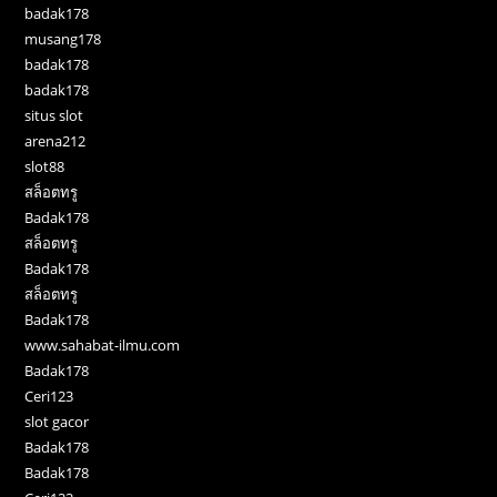
badak178
musang178
badak178
badak178
situs slot
arena212
slot88
สล็อตทรู
Badak178
สล็อตทรู
Badak178
สล็อตทรู
Badak178
www.sahabat-ilmu.com
Badak178
Ceri123
slot gacor
Badak178
Badak178