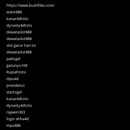
https://www.bushfiles.com/
wslot888
kaisar4dtoto
dynasty4dtoto
dewataslot888
dewataslot888
slot gacor hari ini
dewataslot888
paitogel
gasunyu168
Rupiahtoto
dipo4d
presidencc
startogel
kaisar4dtoto
dynasty4dtoto
rajawin303
login ahha4d
mpo888