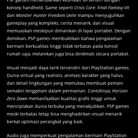
konsep handheld. Game seperti
Crisis Core: Final Fantasy VII
dan
Monster Hunter Freedom Unite
mampu menyuguhkan
gameplay yang kompleks, cerita menarik, dan visual
memuaskan meskipun dimainkan di layar portabel. Dengan
demikian, PSP games membuktikan bahwa pengalaman
bermain berkualitas tinggi tidak terbatas pada konsol
rumah saja, melainkan juga bisa dinikmati secara portabel.
Visual menjadi daya tarik tersendiri dari PlayStation games.
Dunia virtual yang realistis, animasi karakter yang halus,
dan detail lingkungan yang memukau membuat pemain
semakin tenggelam dalam permainan. Contohnya,
Horizon
Zero Dawn
memanfaatkan kualitas grafis tinggi untuk
menciptakan dunia terbuka yang menakjubkan. PSP games
meski terbatas tetap bisa menghadirkan visual menarik
berkat optimasi perangkat yang baik.
Audio juga memperkuat pengalaman bermain PlayStation