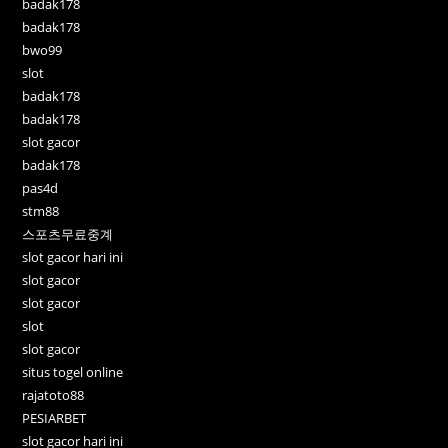
badak178
badak178
bwo99
slot
badak178
badak178
slot gacor
badak178
pas4d
stm88
스포츠무료중계
slot gacor hari ini
slot gacor
slot gacor
slot
slot gacor
situs togel online
rajatoto88
PESIARBET
slot gacor hari ini