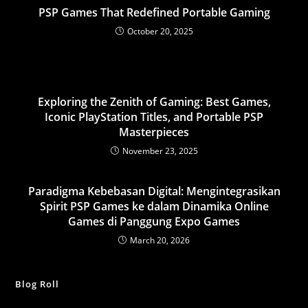
PSP Games That Redefined Portable Gaming
October 20, 2025
Exploring the Zenith of Gaming: Best Games,
Iconic PlayStation Titles, and Portable PSP
Masterpieces
November 23, 2025
Paradigma Kebebasan Digital: Mengintegrasikan
Spirit PSP Games ke dalam Dinamika Online
Games di Panggung Expo Games
March 20, 2026
Blog Roll