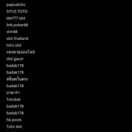
papuatoto
SITUS TOTO
ide777 slot
link poker88
stm88
slot thailand
toto slot
แทงหวยออนไลน์
slot gacor
badak178
badak178
สล็อตเว็บตรง
badak178
บาคาร่า
Totobet
badak178
badak178
hk pools
Toto slot