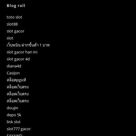
Blog roll
toto slot
slot88
slot gacor
slot
เว็บพนัน ฝากขั้นต่ำ 1 บาท
slot gacor hari ini
slot gacor 4d
diana4d
Casijon
สล็อตpgแท้
สล็อตเว็บตรง
สล็อตเว็บตรง
สล็อตเว็บตรง
doujin
depo 5k
link slot
slot777 gacor
SAYAWD